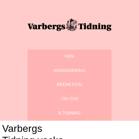
HEM
ANNONSERING
REDAKTION
OM OSS
E-TIDNING
Varbergs