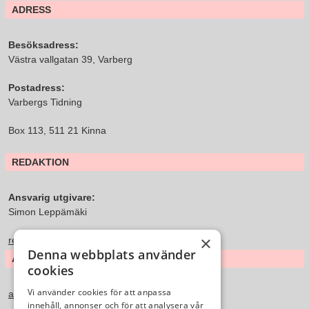
ADRESS
Besöksadress:
Västra vallgatan 39, Varberg
Postadress:
Varbergs Tidning
Box 113, 511 21 Kinna
REDAKTION
Ansvarig utgivare:
Simon Leppämäki
×
redaktion@varbergstidning.se
Denna webbplats använder
ANNONS & FÖRSÄLJNING
cookies
Vi använder cookies för att anpassa
annons@varbergstidning.se
innehåll, annonser och för att analysera vår