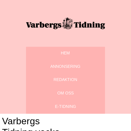
HEM
ANNONSERING
REDAKTION
OM OSS
E-TIDNING
Varbergs