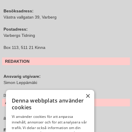
Besöksadress:
Västra vallgatan 39, Varberg
Postadress:
Varbergs Tidning
Box 113, 511 21 Kinna
REDAKTION
Ansvarig utgivare:
Simon Leppämäki
×
redaktion@varbergstidning.se
Denna webbplats använder
ANNONS & FÖRSÄLJNING
cookies
Vi använder cookies för att anpassa
annons@varbergstidning.se
innehåll, annonser och för att analysera vår
trafik. Vi delar också information om din
Försäljningschef: