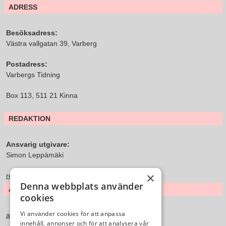
ADRESS
Besöksadress:
Västra vallgatan 39, Varberg
Postadress:
Varbergs Tidning
Box 113, 511 21 Kinna
REDAKTION
Ansvarig utgivare:
Simon Leppämäki
×
redaktion@varbergstidning.se
Denna webbplats använder
ANNONS & FÖRSÄLJNING
cookies
Vi använder cookies för att anpassa
annons@varbergstidning.se
innehåll, annonser och för att analysera vår