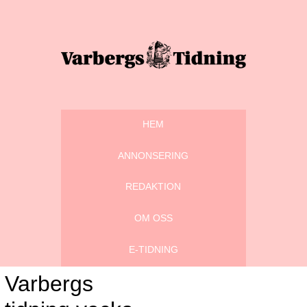
HEM
ANNONSERING
REDAKTION
OM OSS
E-TIDNING
Varbergs