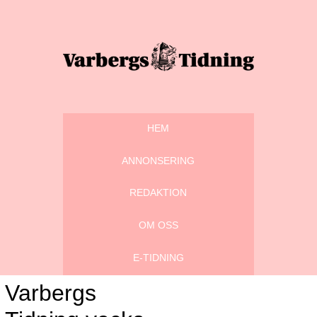
HEM
ANNONSERING
REDAKTION
OM OSS
E-TIDNING
Varbergs