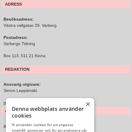
ADRESS
Besöksadress:
Västra vallgatan 39, Varberg
Postadress:
Varbergs Tidning
Box 113, 511 21 Kinna
REDAKTION
Ansvarig utgivare:
Simon Leppämäki
×
redaktion@varbergstidning.se
Denna webbplats använder
ANNONS & FÖRSÄLJNING
cookies
Vi använder cookies för att anpassa
annons@varbergstidning.se
innehåll, annonser och för att analysera vår