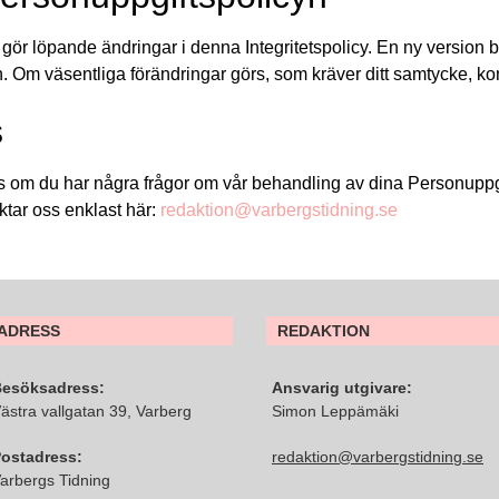
/ gör löpande ändringar i denna Integritetspolicy. En ny version b
n. Om väsentliga förändringar görs, som kräver ditt samtycke, ko
s
ss om du har några frågor om vår behandling av dina Personuppg
aktar oss enklast här:
redaktion@varbergstidning.se
ADRESS
REDAKTION
esöksadress:
Ansvarig utgivare:
ästra vallgatan 39, Varberg
Simon Leppämäki
ostadress:
redaktion@varbergstidning.se
arbergs Tidning