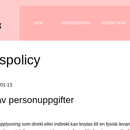
HEM
ANNONSERING
REDAKTION
tspolicy
-01-13
v personuppgifter
pplysning som direkt eller indirekt kan knytas till en fysisk le