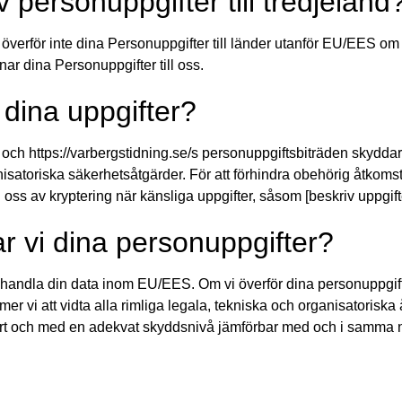
 personuppgifter till tredjeland
 överför inte dina Personuppgifter till länder utanför EU/EES om i
ar dina Personuppgifter till oss.
dina uppgifter?
/ och https://varbergstidning.se/s personuppgiftsbiträden skydda
satoriska säkerhetsåtgärder. För att förhindra obehörig åtkomst 
oss av kryptering när känsliga uppgifter, såsom [beskriv uppgift
r vi dina personuppgifter?
 behandla din data inom EU/EES. Om vi överför dina personuppgifter
 vi att vidta alla rimliga legala, tekniska och organisatoriska å
kert och med en adekvat skyddsnivå jämförbar med och i samma