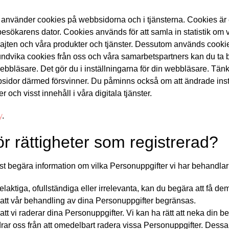
/ använder cookies på webbsidorna och i tjänsterna. Cookies är en 
sökarens dator. Cookies används för att samla in statistik om vå
jten och våra produkter och tjänster. Dessutom används cookies 
undvika cookies från oss och våra samarbetspartners kan du ta bo
webbläsare. Det gör du i inställningarna för din webbläsare. Tänk
bsidor därmed försvinner. Du påminns också om att ändrade inst
r och visst innehåll i våra digitala tjänster.
y
.
ör rättigheter som registrerad?
lst begära information om vilka Personuppgifter vi har behandlar
elaktiga, ofullständiga eller irrelevanta, kan du begära att få dem
a att vår behandling av dina Personuppgifter begränsas.
att vi raderar dina Personuppgifter. Vi kan ha rätt att neka din be
rar oss från att omedelbart radera vissa Personuppgifter. Dess