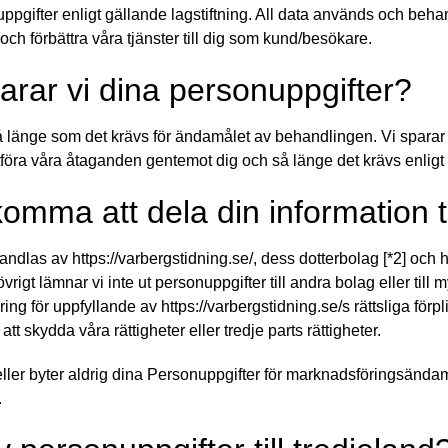
pgifter enligt gällande lagstiftning. All data används och behand
 och förbättra våra tjänster till dig som kund/besökare.
arar vi dina personuppgifter?
så länge som det krävs för ändamålet av behandlingen. Vi sparar 
utföra våra åtaganden gentemot dig och så länge det krävs enligt
komma att dela din information ti
ndlas av https://varbergstidning.se/, dess dotterbolag
[*2]
och ht
vrigt lämnar vi inte ut personuppgifter till andra bolag eller till
ng för uppfyllande av https://varbergstidning.se/s rättsliga förpli
att skydda våra rättigheter eller tredje parts rättigheter.
eller byter aldrig dina Personuppgifter för marknadsföringsändamål
.