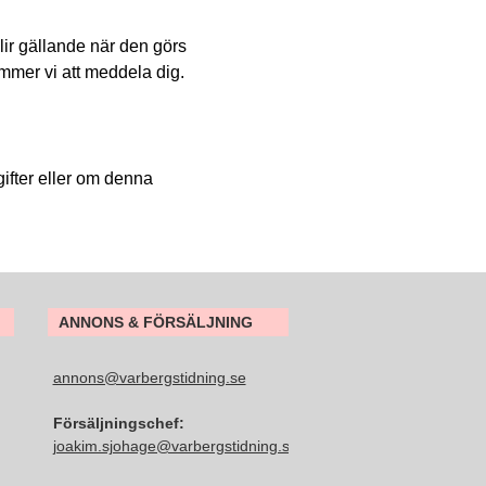
lir gällande när den görs
mmer vi att meddela dig.
ifter eller om denna
ANNONS & FÖRSÄLJNING
annons@varbergstidning.se
Försäljningschef:
joakim.sjohage@varbergstidning.se