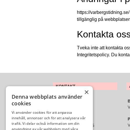
https://varbergstidning.se
tillgänglig på webbplatse
Kontakta os
Tveka inte att kontakta o
Integritetspolicy. Du kont
KONTAKT
×
Denna webbplats använder
Telefon:
B
cookies
0340-20 35 90
V
Vi använder cookies för att anpassa
innehåll, annonser och för att analysera vår
P
Telefontider:
trafik. Vi delar också information om din
V
Måndag-torsdag 9-15
användning av vår webbplats med våra