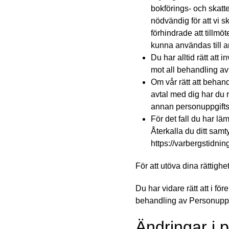
bokförings- och skatt
nödvändig för att vi s
förhindrade att tillmö
kunna användas till a
Du har alltid rätt at
mot all behandling a
Om vår rätt att behand
avtal med dig har du r
annan personuppgiftsan
För det fall du har läm
Återkalla du ditt sam
https://varbergstidni
För att utöva dina rättigh
Du har vidare rätt att i f
behandling av Personuppg
Ändringar i 