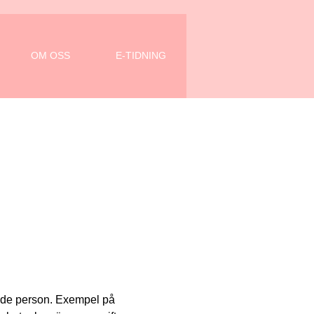
OM OSS
E-TIDNING
vande person. Exempel på