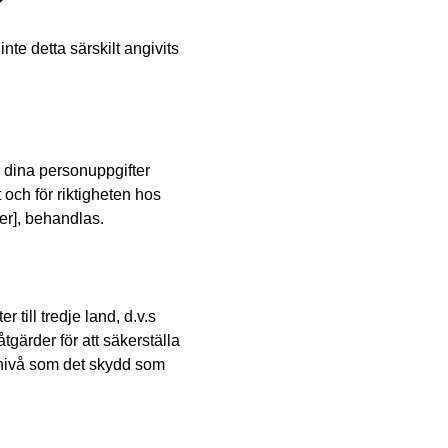
?
nte detta särskilt angivits
r dina personuppgifter
och för riktigheten hos
er], behandlas.
 till tredje land, d.v.s
tgärder för att säkerställa
 nivå som det skydd som