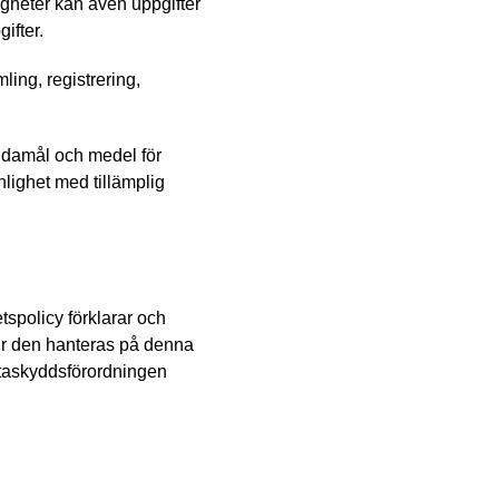
gheter kan även uppgifter
ifter.
ing, registrering,
damål och medel för
lighet med tillämplig
tspolicy förklarar och
ur den hanteras på denna
ataskyddsförordningen