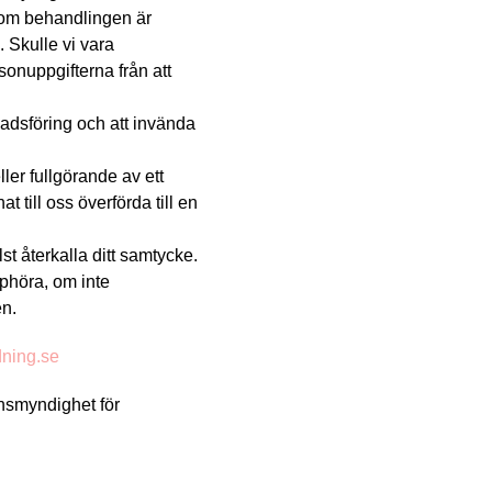
r om behandlingen är
. Skulle vi vara
sonuppgifterna från att
nadsföring och att invända
ler fullgörande av ett
 till oss överförda till en
lst återkalla ditt samtycke.
phöra, om inte
en.
dning.se
ynsmyndighet för