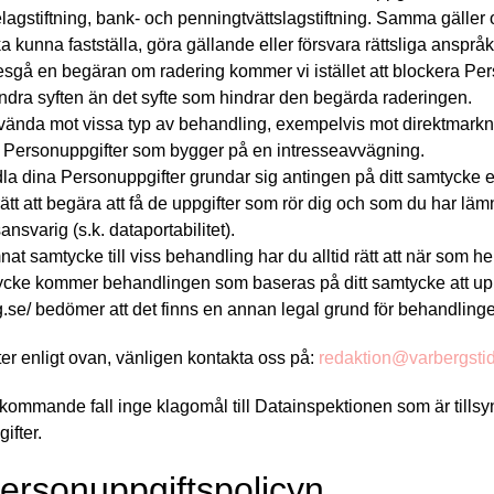
elagstiftning, bank- och penningtvättslagstiftning. Samma gälle
ka kunna fastställa, göra gällande eller försvara rättsliga anspråk
tesgå en begäran om radering kommer vi istället att blockera Per
ndra syften än det syfte som hindrar den begärda raderingen.
t invända mot vissa typ av behandling, exempelvis mot direktmark
v Personuppgifter som bygger på en intresseavvägning.
la dina Personuppgifter grundar sig antingen på ditt samtycke el
ätt att begära att få de uppgifter som rör dig och som du har lämnat
svarig (s.k. dataportabilitet).
nat samtycke till viss behandling har du alltid rätt att när som he
tycke kommer behandlingen som baseras på ditt samtycke att up
ng.se/ bedömer att det finns en annan legal grund för behandling
eter enligt ovan, vänligen kontakta oss på:
redaktion@varbergsti
örekommande fall inge klagomål till Datainspektionen som är tills
ifter.
personuppgiftspolicyn