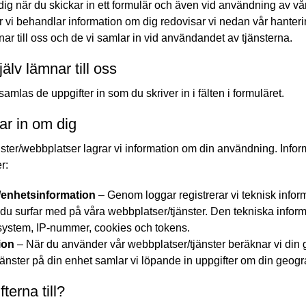
dig när du skickar in ett formulär och även vid användning av våra
ur vi behandlar information om dig redovisar vi nedan vår hanter
r till oss och de vi samlar in vid användandet av tjänsterna.
älv lämnar till oss
 samlas de uppgifter in som du skriver in i fälten i formuläret.
ar in om dig
ster/webbplatser lagrar vi information om din användning. Info
r:
/enhetsinformation
– Genom loggar registrerar vi teknisk info
u surfar med på våra webbplatser/tjänster. Den tekniska infor
system, IP-nummer, cookies och tokens.
ion
– När du använder vår webbplatser/tjänster beräknar vi din 
änster på din enhet samlar vi löpande in uppgifter om din geogra
erna till?