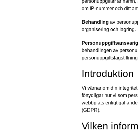
personuppgifter är namn,
om IP-nummer och ditt anv
Behandling
av personuppg
organisering och lagring.
Personuppgiftsansvari
behandlingen av personupp
personuppgiftslagstiftning
Introduktion
Vi värnar om din integritet
förtydligar hur vi som pe
webbplats enligt gälland
(GDPR).
Vilken infor