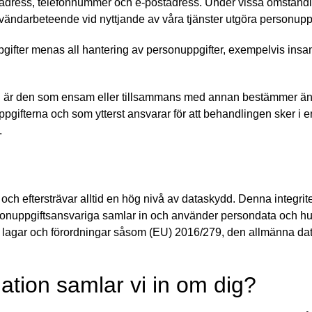
 adress, telefonnummer och e-postadress. Under vissa omständi
ändarbeteende vid nyttjande av våra tjänster utgöra personuppg
ifter menas all hantering av personuppgifter, exempelvis insaml
g
är den som ensam eller tillsammans med annan bestämmer än
gifterna och som ytterst ansvarar för att behandlingen sker i en
.
 och eftersträvar alltid en hög nivå av dataskydd. Denna integrite
rsonuppgiftsansvariga samlar in och använder persondata och h
e lagar och förordningar såsom (EU) 2016/279, den allmänna d
mation samlar vi in om dig?