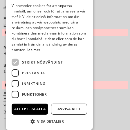
Vi använder cookies för att anpassa
annons@varbergstidning.se
innehåll, annonser och för att analysera vår
trafik. Vi delar också information om din
Försäljningschef:
användning av vår webbplats med våra
joakim.sjohage@varbergstidning.se
reklam- och analyspartners som kan
ÖVRIGT
kombinera den med annan information som
du har tillhandahållit dem eller som de har
samlat in från din användning av deras
Miss i utdelning:
tjänster.
Läs mer
Ring 0340-20 35 90
STRIKT NÖDVÄNDIGT
Swish:
123 697 24 34
PRESTANDA
INRIKTNING
LÄNKAR
E-tidning
FUNKTIONER
Facebook
YouTube
ACCEPTERA ALLA
AVVISA ALLT
Beställ ditt studentplakat på:
Fotoklok
VISA DETALJER