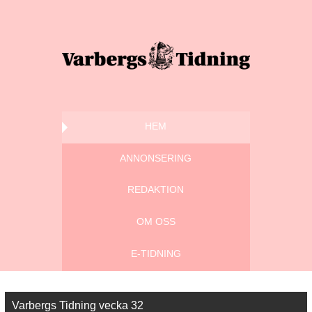
HEM
ANNONSERING
REDAKTION
OM OSS
E-TIDNING
Varbergs Tidning vecka 32