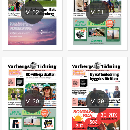
V. 32
V. 31
V. 30
V. 29