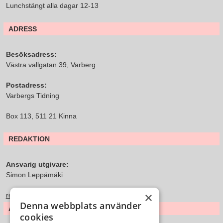
Lunchstängt alla dagar 12-13
ADRESS
Besöksadress:
Västra vallgatan 39, Varberg
Postadress:
Varbergs Tidning
Box 113, 511 21 Kinna
REDAKTION
Ansvarig utgivare:
Simon Leppämäki
×
redaktion@varbergstidning.se
Denna webbplats använder
ANNONS & FÖRSÄLJNING
cookies