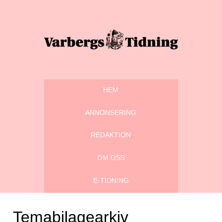
HEM
ANNONSERING
REDAKTION
OM OSS
E-TIDNING
Temabilagearkiv