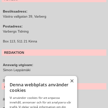
Besöksadress:
Västra vallgatan 39, Varberg
Postadress:
Varbergs Tidning
Box 113, 511 21 Kinna
REDAKTION
Ansvarig utgivare:
Simon Leppämäki
×
redaktion@varbergstidning.se
Denna webbplats använder
ANNONS & FÖRSÄLJNING
cookies
Vi använder cookies för att anpassa
annons@varbergstidning.se
innehåll, annonser och för att analysera vår
trafik. Vi delar också information om din